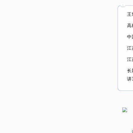
王
高
中
江
江
长
讲