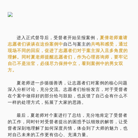
进入正式督导后，受督者开始呈报案例，
夏倩老师
邀请
志愿者们谈谈在
这份案例
中
自己与案主的
共鸣和感受，通过
现场不同的回应，促进了志愿者们对于案主深入且多角度的
理解。同时夏老师提醒志愿者们，作为心理咨询师，要牢记
自己不是法官，必须尽力保持中立，看到案例中的男女双
方。
夏老师
进一步
循循善诱
，
让
志愿者们对案例的核心问题
深入分析讨论
，
充分交流。
志愿者们
纷纷发言，
对于受督
者
在个案中
做得好的部分给与鼓励，也反馈了
自己
会有什么不
一样的处理方式，拓展了
大家的
思路。
最后，夏老师对个案进行了总结，充分地肯定了受督者
的工作，同时针对受督者提出的困惑予以细致的解答，让受
督者深刻地理解了如何深度共情，体会到了大师的魅力，也
对自己未来的工作更有信心、充满力量。